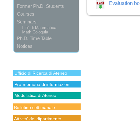
Evaluation bo
Former Ph.D. Students
Courses
Seminars
I Tè di Matematica
Math Coloquia
Ph.D. Time Table
Notices
Ufficio di Ricerca di Ateneo
Pro-memoria di informazioni
Modulistica di Ateneo
Bolletino settimanale
Attivita' del dipartimento