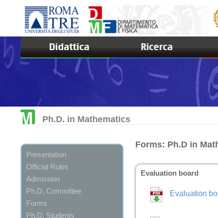
Ph.D. in Mathematics
Forms: Ph.D in Mat
Presentation
Official Rules
Evaluation board
Admission
Ph.D. Committee
Evaluation b
Forms
Ph.D. Students