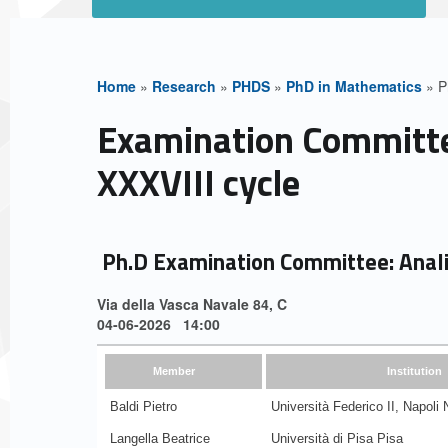
Home
»
Research
»
PHDS
»
PhD in Mathematics
»
P
P
Examination Committ
h
XXXVIII cycle
.
D
Ph.D Examination Committee: Anal
C
Via della Vasca Navale 84, C
04-06-2026 14:00
a
Member
Institution
l
Baldi Pietro
Università Federico II, Napoli 
e
Langella Beatrice
Università di Pisa Pisa