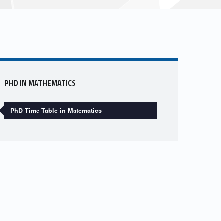
Sidebar
PHD IN MATHEMATICS
PhD Time Table in Matematics