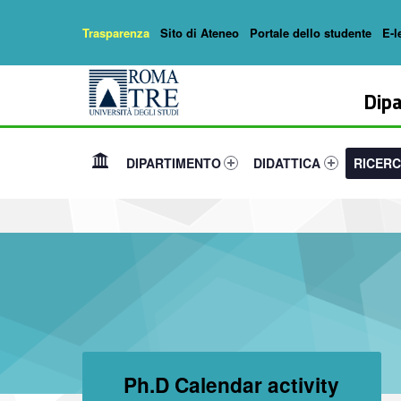
Trasparenza
Sito di Ateneo
Portale dello studente
E-l
Header info sidebar
Dipartimento di Matematica e Fisica
DARKSIDE - Dipartimento di Matematica e Fisica
Dipa
Primary Menu
Link identifier #link-menu-primary-88287-1
Link identifier #link-menu-
Link iden
DIPARTIMENTO
DIDATTICA
RICER
Ph.D Calendar activity