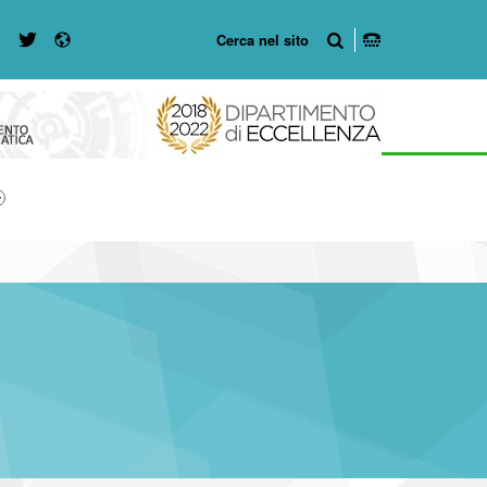
Radio
WebMan on Twitter
WebMan on Facebook
8-49
r #link-menu-primary-5417-57