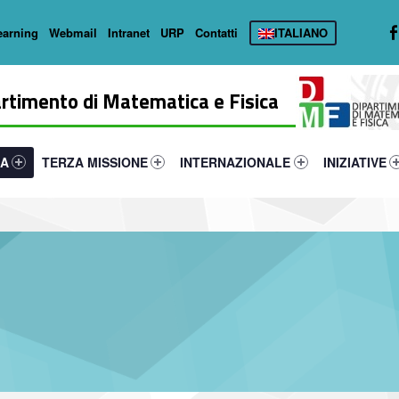
earning
Webmail
Intranet
URP
Contatti
ITALIANO
rtimento di Matematica e Fisica
primary-15506-16
tifier #link-menu-primary-6902-31
Link identifier #link-menu-primary-18169-40
Link identifier #link-menu-primary-4685
Link identifie
CA
TERZA MISSIONE
INTERNAZIONALE
INIZIATIVE