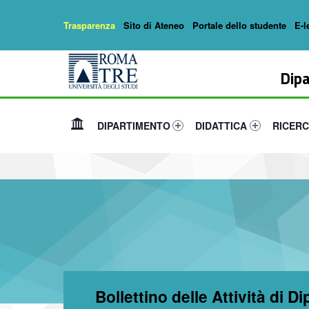
Trasparenza
Sito di Ateneo
Portale dello studente
E-l
Header info sidebar
Dipartimento di Matematica e Fisica
DARKSIDE - Dipartimento di Matematica e Fisica
Dipa
Primary Menu
Link identifier #link-menu-primary-88287-1
Link identifier #link-menu-
Link iden
DIPARTIMENTO
DIDATTICA
RICER
Bollettino delle Attività di D