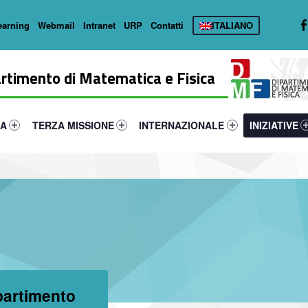
earning
Webmail
Intranet
URP
Contatti
ITALIANO
rtimento di Matematica e Fisica
primary-15506-16
tifier #link-menu-primary-6902-31
Link identifier #link-menu-primary-18169-40
Link identifier #link-menu-primary-4685
Link identifie
CA
TERZA MISSIONE
INTERNAZIONALE
INIZIATIVE
ipartimento