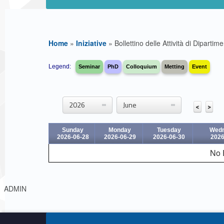
Home
»
Iniziative
»
Bollettino delle Attività di Dipartim
B
Legend:
Seminar
PhD
Colloquium
Metting
Event
o
l
2026
June
<
>
l
Sunday
Monday
Tuesday
Wed
2026-06-28
2026-06-29
2026-06-30
2026
e
No 
t
Link identifier #identifier__137774-1
ADMIN
t
Skip back to navigation
i