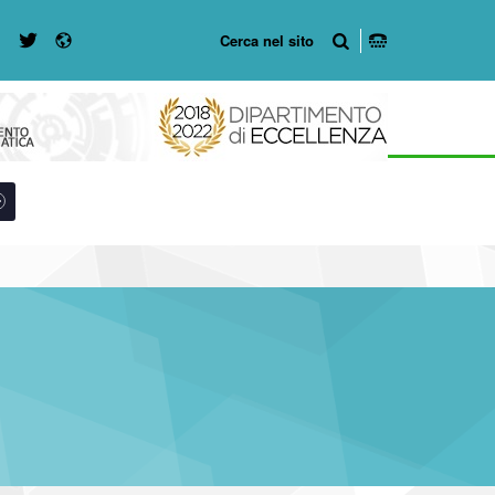
Radio
WebMan on Twitter
WebMan on Facebook
8-49
r #link-menu-primary-5417-57