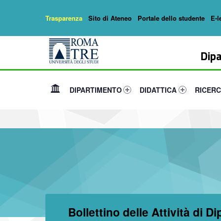
Trasparenza
Sito di Ateneo
Portale dello studente
E-l
Header info sidebar
Dipartimento di Matematica e Fisica
DARKSIDE - Dipartimento di Matematica e Fisica
Dipa
Primary Menu
Link identifier #link-menu-primary-88287-1
Link identifier #link-menu-
Link iden
DIPARTIMENTO
DIDATTICA
RICER
Bollettino delle Attività di D