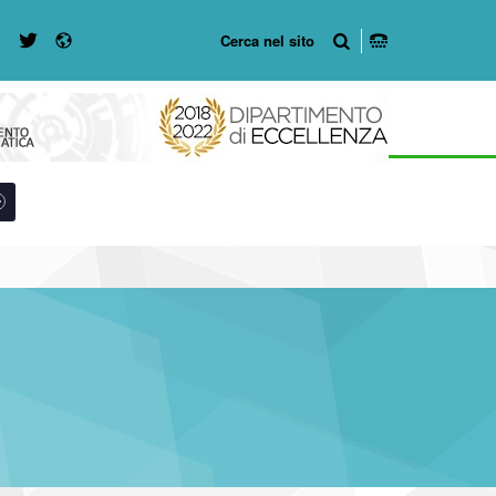
Radio
WebMan on Twitter
WebMan on Facebook
8-49
r #link-menu-primary-5417-57