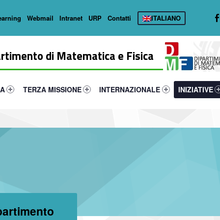
earning
Webmail
Intranet
URP
Contatti
ITALIANO
rtimento di Matematica e Fisica
primary-15506-16
tifier #link-menu-primary-6902-31
Link identifier #link-menu-primary-18169-40
Link identifier #link-menu-primary-4685
Link identifie
CA
TERZA MISSIONE
INTERNAZIONALE
INIZIATIVE
ipartimento