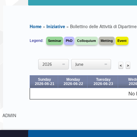
Home
»
Iniziative
»
Bollettino delle Attività di Dipartim
B
Legend:
Seminar
PhD
Colloquium
Metting
Event
o
l
2026
June
<
>
l
Sunday
Monday
Tuesday
Wed
2026-06-21
2026-06-22
2026-06-23
2026
e
No 
t
Link identifier #identifier__137774-1
ADMIN
t
Skip back to navigation
i